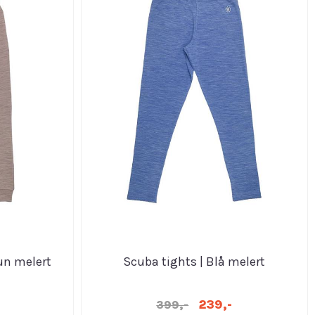
un melert
Scuba tights | Blå melert
239,-
399,-