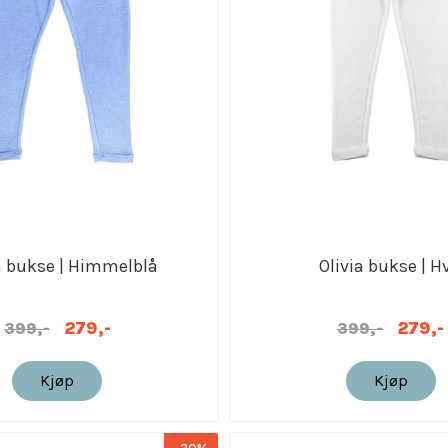
a bukse | Himmelblå
Olivia bukse | Hv
279,-
279,-
399,-
399,-
Kjøp
Kjøp