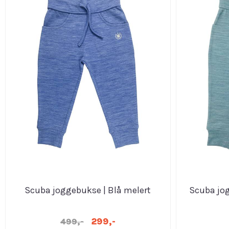
Scuba joggebukse | Blå melert
Scuba jo
299,-
499,-