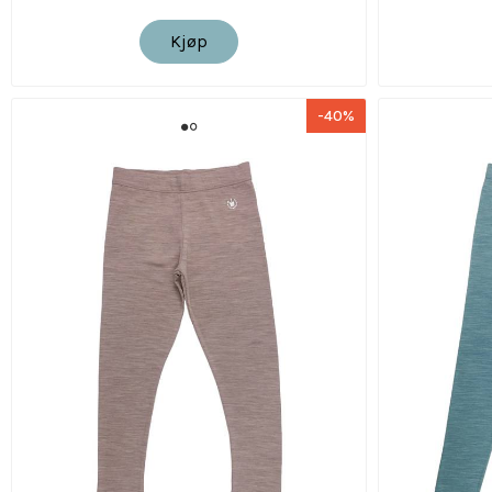
Kjøp
-40%