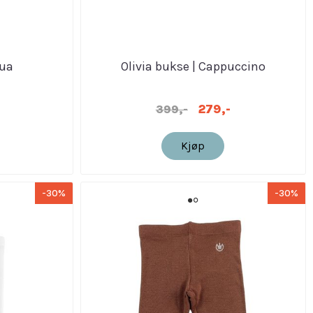
qua
Olivia bukse | Cappuccino
279,-
399,-
Kjøp
-30%
-30%