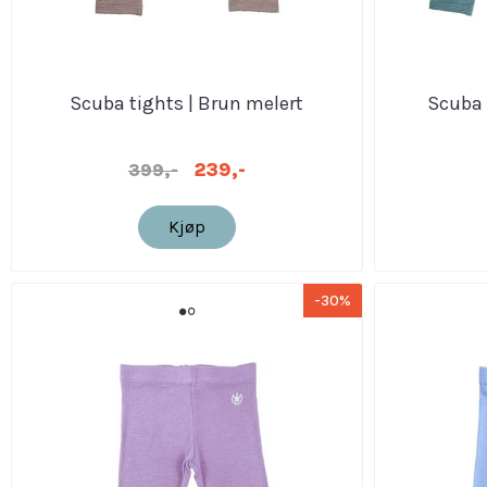
Scuba tights | Brun melert
Scuba 
239,-
399,-
Kjøp
-30%