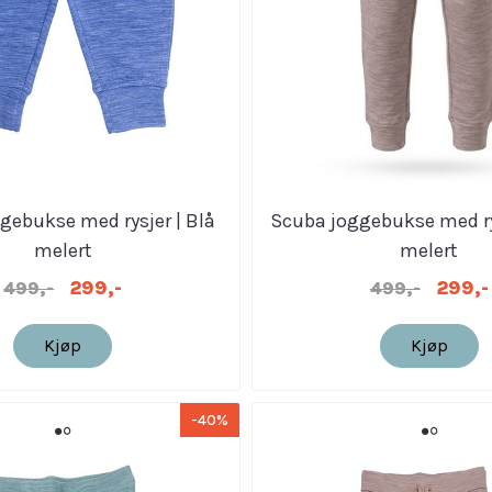
gebukse med rysjer | Blå
Scuba joggebukse med ry
melert
melert
299,-
299,-
499,-
499,-
Kjøp
Kjøp
-40%