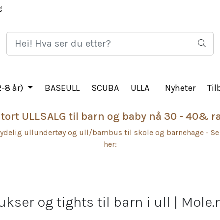
g
HJEM
LOGG 
-8 år)
BASEULL
SCUBA
ULLA
Nyheter
Til
tort ULLSALG til barn og baby nå 30 - 40& r
ydelig ullundertøy og ull/bambus til skole og barnehage - Se
her:
ukser og tights til barn i ull | Mole.