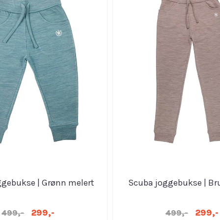
ggebukse | Grønn melert
Scuba joggebukse | Br
299,-
299,-
499,-
499,-