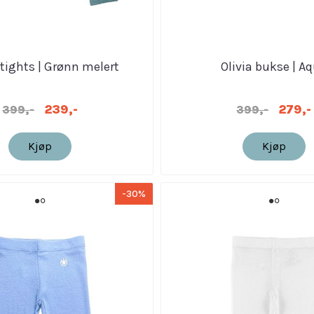
tights | Grønn melert
Olivia bukse | A
239,-
279,-
399,-
399,-
Kjøp
Kjøp
-30%