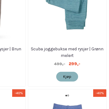
sjer | Brun
Scuba joggebukse med rysjer | Grønn
melert
299,-
499,-
Kjøp
-40%
-40%