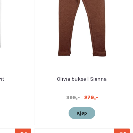
it
Olivia bukse | Sienna
279,-
399,-
Kjøp