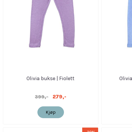
Olivia bukse | Fiolett
Olivi
279,-
399,-
Kjøp