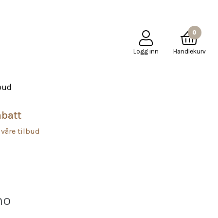
PÅ
KJØPSBETINGELSER
KONTAKT OSS
Mole Little Norway
0
Logg inn
Handlekurv
bud
abatt
 våre tilbud
no