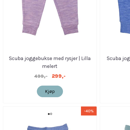
Scuba joggebukse med rysjer | Lilla
Scuba jog
melert
299,-
499,-
Kjøp
-40%