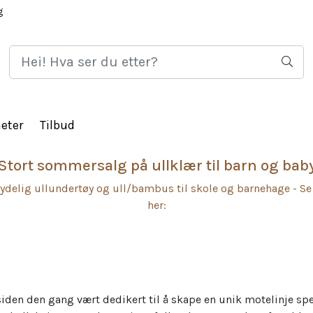
g
HJEM
LOGG 
eter
Tilbud
Stort sommersalg på ullklær til barn og bab
ydelig ullundertøy og ull/bambus til skole og barnehage - Se
her:
siden den gang vært dedikert til å skape en unik motelinje spe