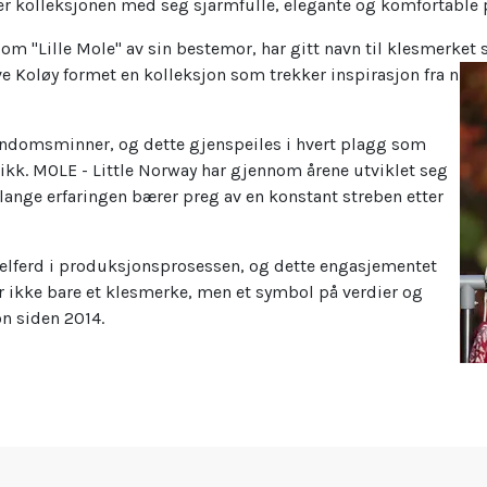
rer kolleksjonen med seg sjarmfulle, elegante og komfortabl
m "Lille Mole" av sin bestemor, har gitt navn til klesmerket s
e Koløy formet en kolleksjon som trekker inspirasjon fra n
arndomsminner, og dette gjenspeiles i hvert plagg som
likk. MOLE - Little Norway har gjennom årene utviklet seg
 lange erfaringen bærer preg av en konstant streben etter
velferd i produksjonsprosessen, og dette engasjementet
er ikke bare et klesmerke, men et symbol på verdier og
n siden 2014.