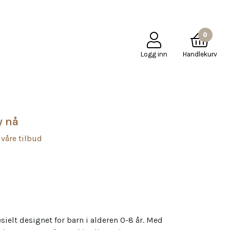
PÅ
KJØPSBETINGELSER
KONTAKT OSS
Mole Little Norway
0
Logg inn
Handlekurv
y nå
 våre tilbud
sielt designet for barn i alderen 0-8 år. Med