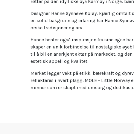
røtter på den idylliske øya Karmøy i Norge, bæ
Designer Hanne Synnøve Koløy, kjærlig omtalt so
en solid bakgrunn og erfaring har Hanne Synnøv
orske tradisjoner og arv.
Hanne henter også inspirasjon fra sine egne b
skaper en unik forbindelse til nostalgiske øyeb
til å bli en anerkjent aktør på markedet, og den
estetisk appell og kvalitet.
Merket legger vekt på etikk, bærekraft og dyre
reflekteres i hvert plagg. MOLE - Little Norway 
minner som er skapt med omsorg og dedikasjo