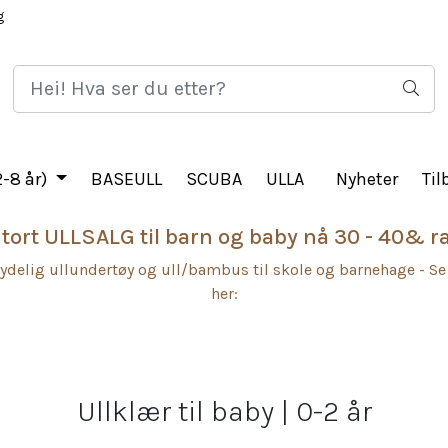
g
HJEM
LOGG 
-8 år)
BASEULL
SCUBA
ULLA
Nyheter
Til
tort ULLSALG til barn og baby nå 30 - 40& r
ydelig ullundertøy og ull/bambus til skole og barnehage - Se
her:
Ullklær til baby | 0-2 år