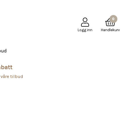
PÅ
KJØPSBETINGELSER
KONTAKT OSS
Mole Little Norway
0
Logg inn
Handlekurv
bud
abatt
 våre tilbud