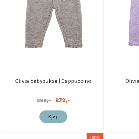
Olivia babybukse | Cappuccino
Olivi
279,-
399,-
Kjøp
-30%