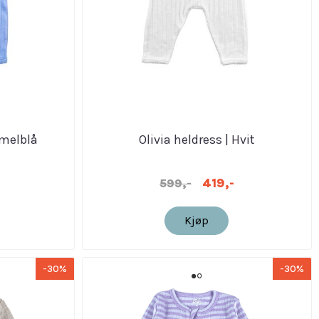
mmelblå
Olivia heldress | Hvit
419,-
599,-
Kjøp
-30%
-30%