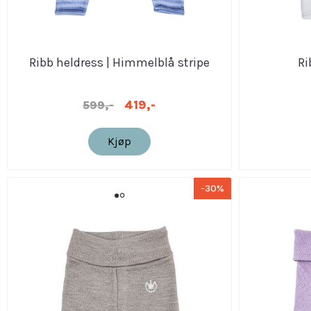
Ribb heldress | Himmelblå stripe
Ri
419,-
599,-
Kjøp
-30%