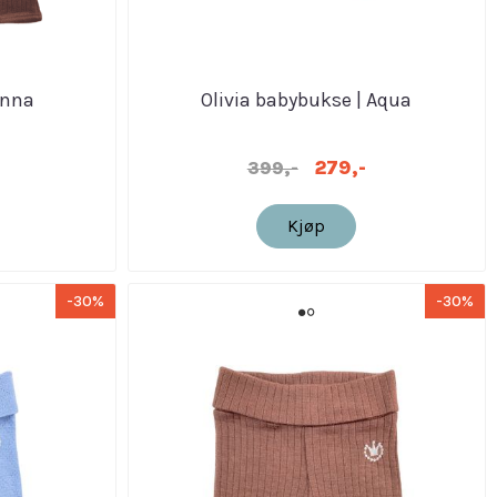
enna
Olivia babybukse | Aqua
279,-
399,-
Kjøp
-30%
-30%