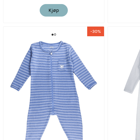
Kjøp
-30%