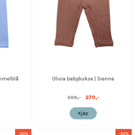
immelblå
Olivia babybukse | Sienna
279,-
399,-
Kjøp
-30%
-30%