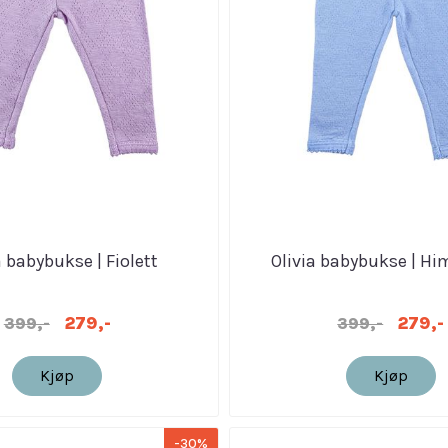
a babybukse | Fiolett
Olivia babybukse | H
279,-
279,-
399,-
399,-
Kjøp
Kjøp
-30%