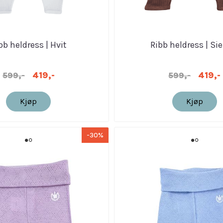
bb heldress | Hvit
Ribb heldress | Si
419,-
419,-
599,-
599,-
Kjøp
Kjøp
-30%