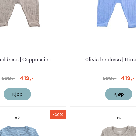
 heldress | Cappuccino
Olivia heldress | Hi
419,-
419,-
599,-
599,-
Kjøp
Kjøp
-30%