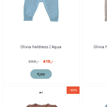
Olivia heldress | Aqua
Olivia
419,-
599,-
Kjøp
-30%