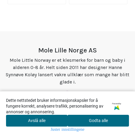
Mole Lille Norge AS
Mole Little Norway er et klesmerke for barn og baby i
alderen 0-8 år. Helt siden 2011 har designer Hanne
Synnøve Koløy lansert vakre ullklær som mange har blitt
glade i.
Dette nettstedet bruker informasjonskapsler for å
Powered by
fungere korrekt, analysere trafikk, personalisering av
annonser og annonsering.
Avslå alle
Godta alle
0
© 2026 Mole Lille Norge AS - Powered by
Mystore.no
Juster innstillingene
Hjem
Meny
Søk
Handlekurv
Konto