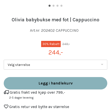
Olivia babybukse med fot | Cappuccino
Art.nr:
202402 CAPPUCCINO
30% Rabatt
349,-
244,-
Velg størrelse
Legg i handlekurv
Gratis frakt ved kjøp over 799,-
2-5 dager levering
Gratis retur ved bytte av størrelse