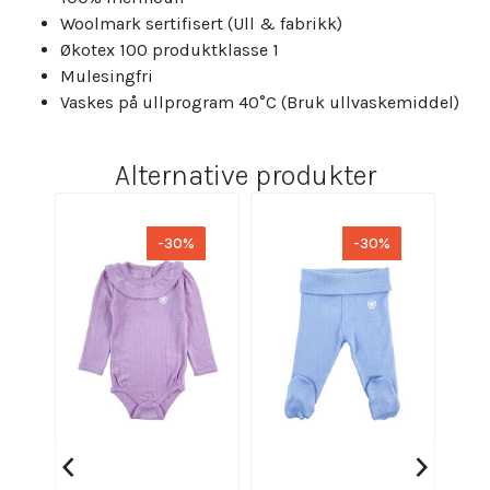
Woolmark sertifisert (Ull & fabrikk)
Økotex 100 produktklasse 1
Mulesingfri
Vaskes på ullprogram 40°C (Bruk ullvaskemiddel)
Alternative produkter
-30%
-30%
‹
›