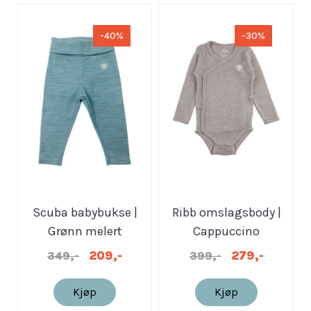
-40%
-30%
Scuba babybukse |
Ribb omslagsbody |
Grønn melert
Cappuccino
209,-
279,-
349,-
399,-
Kjøp
Kjøp