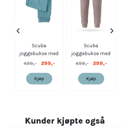
‹
›
Scuba
Scuba
Sc
joggebukse med
joggebukse med
|
rysjer | Grønn
rysjer | Brun
299,-
299,-
499,-
499,-
3
melert
melert
Kjøp
Kjøp
Kunder kjøpte også