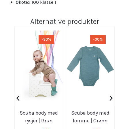
Økotex 100 klasse 1
Alternative produkter
-30%
-30%
‹
›
Scuba body med
Scuba body med
Sc
rysjer | Brun
lomme | Grønn
rys
melert
melert