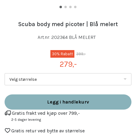
Scuba body med picoter | Blå melert
Art.nr:
202364 BLÅ MELERT
30% Rabatt
399,-
279,-
Velg størrelse
Legg i handlekurv
Gratis frakt ved kjøp over 799,-
2-5 dager levering
Gratis retur ved bytte av størrelse