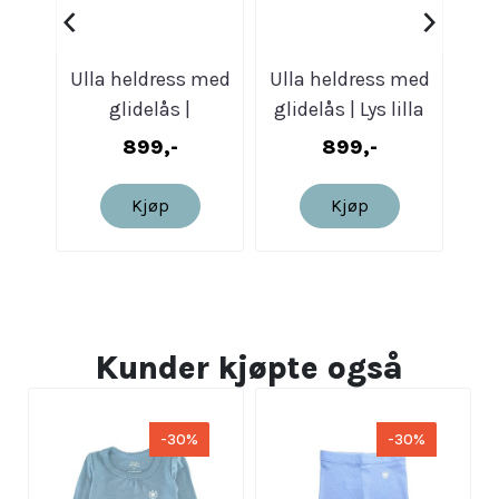
‹
›
Ulla heldress med
Ulla heldress med
Ull
glidelås |
glidelås | Lys lilla
Mosegrønn
899,-
899,-
Kjøp
Kjøp
Kunder kjøpte også
-30%
-30%