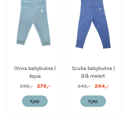
Olivia babybukse |
Scuba babybukse |
Aqua
Blå melert
279,-
244,-
399,-
349,-
Kjøp
Kjøp