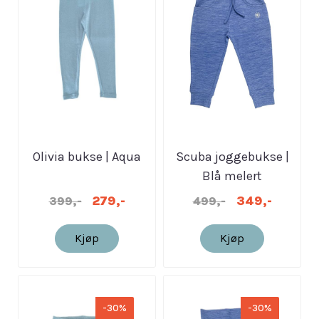
Olivia bukse | Aqua
Scuba joggebukse |
Blå melert
279,-
349,-
399,-
499,-
Kjøp
Kjøp
-30%
-30%