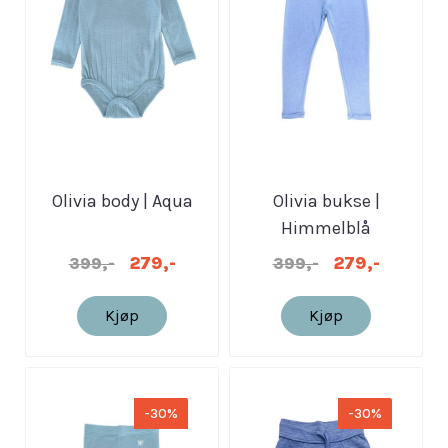
Olivia body | Aqua
Olivia bukse |
Himmelblå
279,-
279,-
399,-
399,-
Kjøp
Kjøp
-30%
-30%