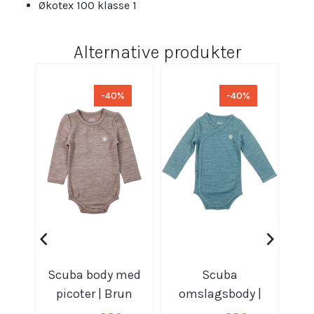
Økotex 100 klasse 1
Alternative produkter
-40%
-40%
‹
›
Scuba body med
Scuba
picoter | Brun
omslagsbody |
o
melert
Grønn melert
Hi