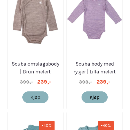
Scuba omslagsbody
Scuba body med
| Brun melert
rysjer | Lilla melert
239,-
239,-
399,-
399,-
Kjøp
Kjøp
-40%
-40%