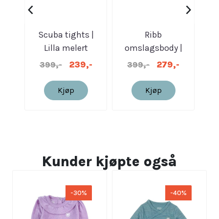
‹
›
Scuba tights |
Ribb
Lilla melert
omslagsbody |
o
Hvit
239,-
279,-
399,-
399,-
3
Kjøp
Kjøp
Kunder kjøpte også
-30%
-40%