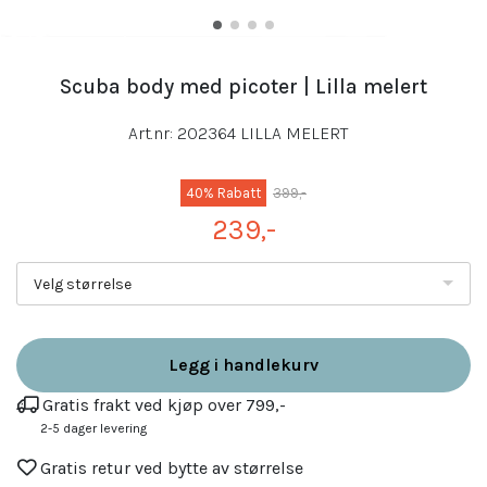
Scuba body med picoter | Lilla melert
Art.nr:
202364 LILLA MELERT
40% Rabatt
399,-
239,-
Velg størrelse
Legg i handlekurv
Gratis frakt ved kjøp over 799,-
2-5 dager levering
Gratis retur ved bytte av størrelse