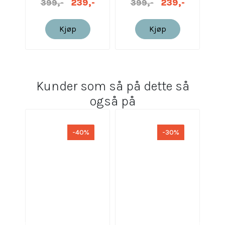
239,-
239,-
399,-
399,-
Kjøp
Kjøp
Kunder som så på dette så
også på
-40%
-30%