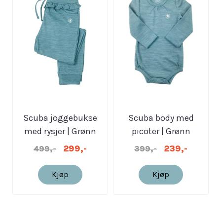
Scuba joggebukse
Scuba body med
med rysjer | Grønn
picoter | Grønn
melert
melert
299,-
239,-
499,-
399,-
Kjøp
Kjøp