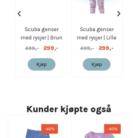
‹
›
Scuba genser
Scuba genser
Ull
med rysjer | Brun
med rysjer | Lilla
gli
melert
melert
299,-
299,-
499,-
499,-
Kjøp
Kjøp
Kunder kjøpte også
-40%
-40%