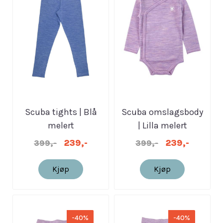
Scuba tights | Blå
Scuba omslagsbody
melert
| Lilla melert
239,-
239,-
399,-
399,-
Kjøp
Kjøp
-40%
-40%