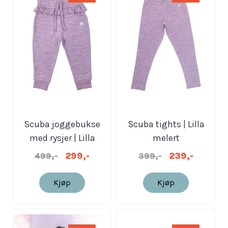
Scuba joggebukse
Scuba tights | Lilla
med rysjer | Lilla
melert
melert
299,-
239,-
499,-
399,-
Kjøp
Kjøp