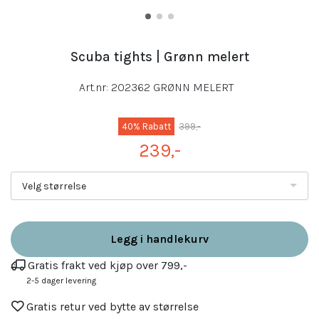
Scuba tights | Grønn melert
Art.nr:
202362 GRØNN MELERT
40% Rabatt
399,-
239,-
Velg størrelse
Legg i handlekurv
Gratis frakt ved kjøp over 799,-
2-5 dager levering
Gratis retur ved bytte av størrelse