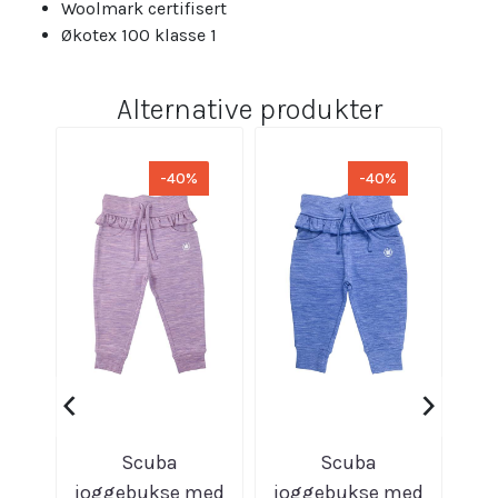
Woolmark certifisert
Økotex 100 klasse 1
Alternative produkter
-40%
-40%
‹
›
Scuba
Scuba
Sc
joggebukse med
joggebukse med
|