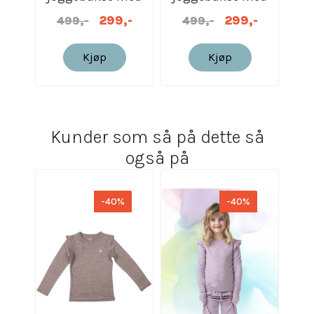
rysjer | Lilla melert
rysjer | Blå melert
299,-
299,-
499,-
499,-
3
Kjøp
Kjøp
Kunder som så på dette så
også på
-40%
-40%