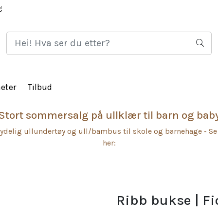
g
HJEM
LOGG 
eter
Tilbud
Stort sommersalg på ullklær til barn og bab
ydelig ullundertøy og ull/bambus til skole og barnehage - Se
her:
Ribb bukse | Fio