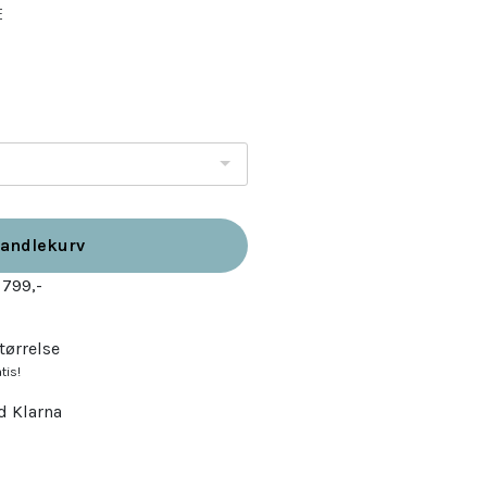
E
handlekurv
 799,-
tørrelse
tis!
d Klarna