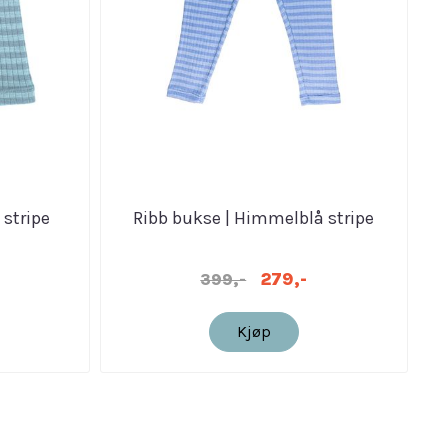
 stripe
Ribb bukse | Himmelblå stripe
279,-
399,-
Kjøp