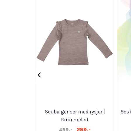
‹
Scuba genser med rysjer |
Scub
Brun melert
299,-
499,-