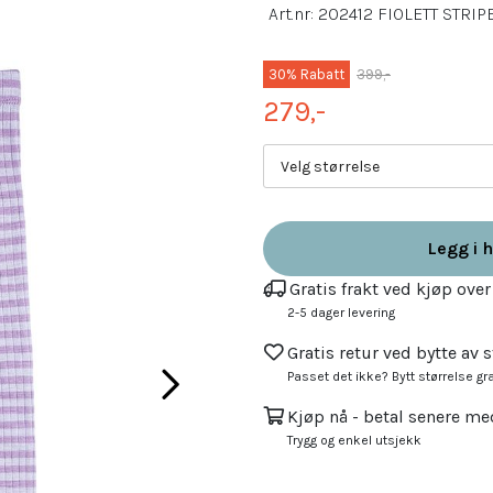
Art.nr:
202412 FIOLETT STRIP
30% Rabatt
399,-
279,-
Velg størrelse
Legg i 
Gratis frakt ved kjøp over
2-5 dager levering
Gratis retur ved bytte av s
Passet det ikke? Bytt størrelse gra
Kjøp nå - betal senere me
Trygg og enkel utsjekk