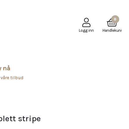
PÅ
KJØPSBETINGELSER
KONTAKT OSS
Mole Little Norway
0
Logg inn
Handlekurv
y nå
 våre tilbud
lett stripe