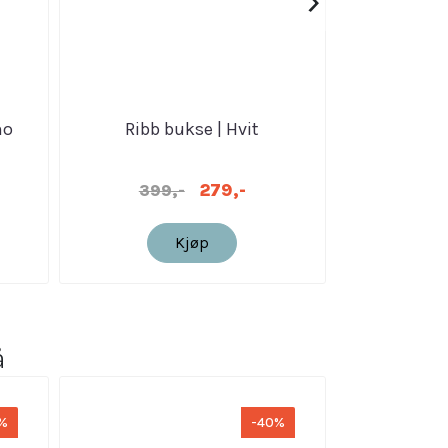
›
no
Ribb bukse | Hvit
Ribb b
279,-
399,-
399
Kjøp
å
%
-40%