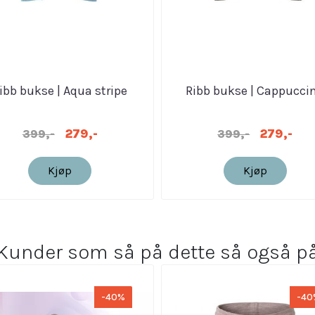
ibb bukse | Aqua stripe
Ribb bukse | Cappucci
279,-
279,-
399,-
399,-
Kjøp
Kjøp
Kunder som så på dette så også p
-40%
-40