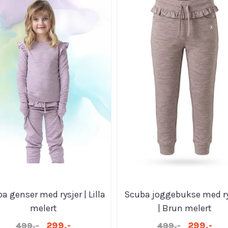
a genser med rysjer | Lilla
Scuba joggebukse med ry
melert
| Brun melert
299,-
299,-
499,-
499,-