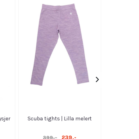
›
sjer
Scuba tights | Lilla melert
Olivia baby
239,-
399,-
399