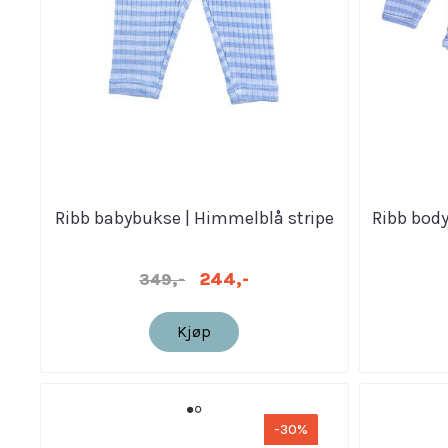
Ribb babybukse | Himmelblå stripe
Ribb bod
244,-
349,-
Kjøp
-30%