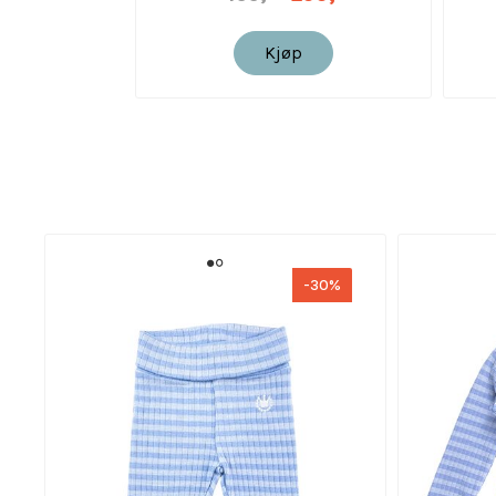
Kjøp
-30%