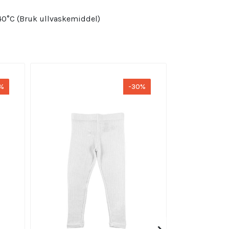
40°C (Bruk ullvaskemiddel)
%
-30%