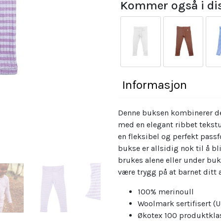
Kommer også i dis
Kjøp
Kjøp
Kjøp
Kjøp
Kjøp
Informasjon
Denne buksen kombinerer de
med en elegant ribbet tekstu
en fleksibel og perfekt pass
bukse er allsidig nok til å bl
brukes alene eller under bu
være trygg på at barnet ditt 
100% merinoull
Woolmark sertifisert (U
Økotex 100 produktkla