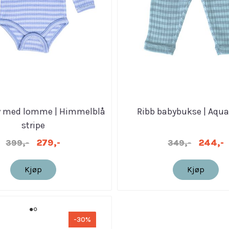
y med lomme | Himmelblå
Ribb babybukse | Aqua
stripe
279,-
244,-
399,-
349,-
Kjøp
Kjøp
-30%