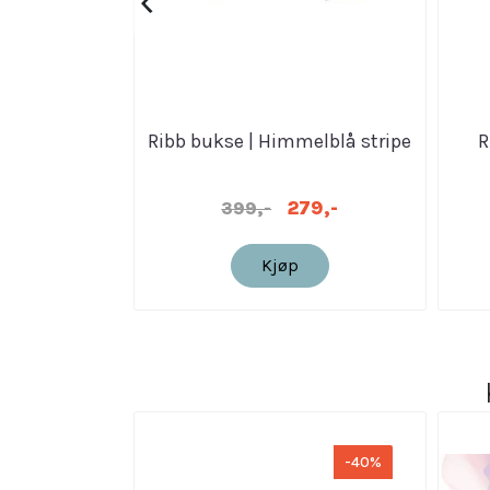
‹
Ribb bukse | Himmelblå stripe
R
279,-
399,-
Kjøp
-40%