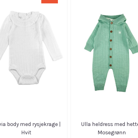
via body med rysjekrage |
Ulla heldress med hette
Hvit
Mosegrønn