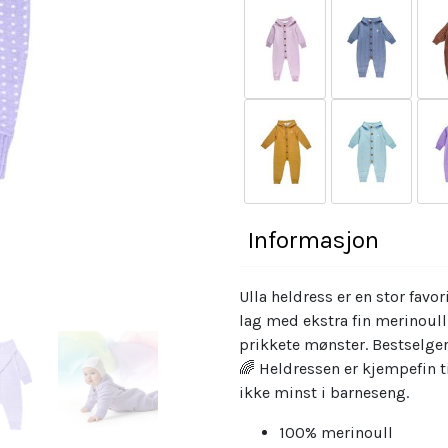
Kjøp
Kjøp
Kjøp
Kjøp
Kjøp
Kjøp
Kjøp
Kjøp
Informasjon
Ulla heldress er en stor favo
lag med ekstra fin merinoul
prikkete mønster. Bestselge
🌈 Heldressen er kjempefin t
ikke minst i barneseng.
100% merinoull