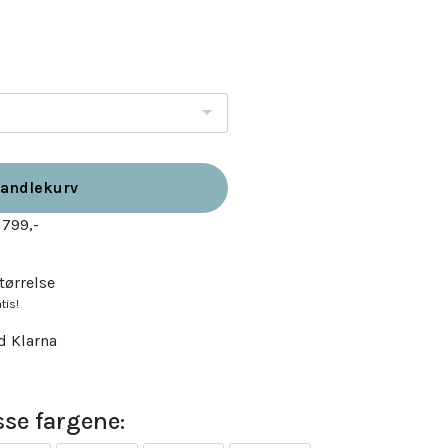
handlekurv
 799,-
tørrelse
tis!
d Klarna
se fargene: