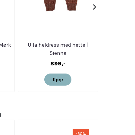
›
 Mørk
Ulla heldress med hette |
Ulla heldre
Sienna
899,-
Kjøp
å
-30%