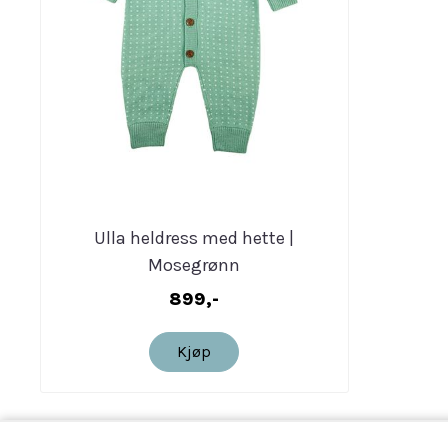
Ulla heldress med hette |
Mosegrønn
899,-
Kjøp