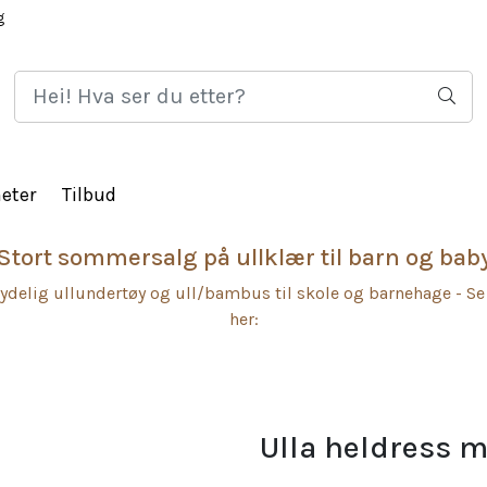
g
HJEM
LOGG 
eter
Tilbud
Stort sommersalg på ullklær til barn og bab
ydelig ullundertøy og ull/bambus til skole og barnehage - Se
her:
Ulla heldress me