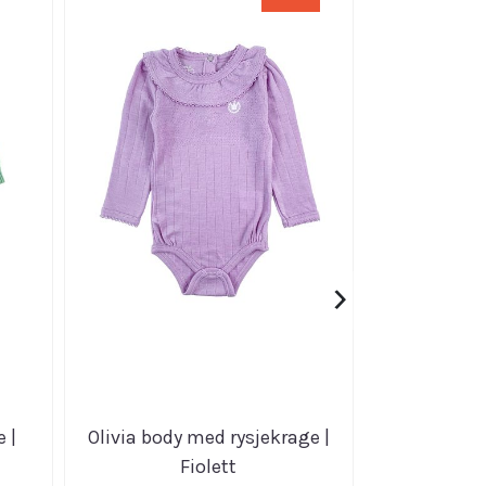
›
 |
Olivia body med rysjekrage |
Scuba omsl
Fiolett