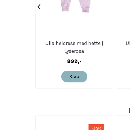
‹
Ulla heldress med hette |
U
Lyserosa
899,-
Kjøp
-40%