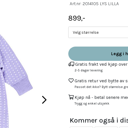
Art.nr:
2014105 LYS LILLA
899,-
Velg størrelse
Legg i 
Gratis frakt ved kjøp over
2-5 dager levering
Gratis retur ved bytte av s
Passet det ikke? Bytt størrelse gra
Kjøp nå - betal senere me
Trygg og enkel utsjekk
Kommer også i dis