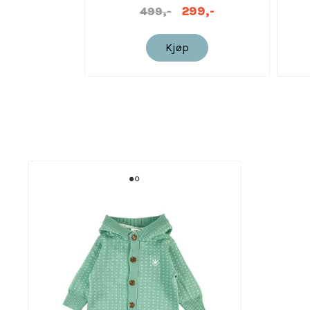
299,-
499,-
Kjøp