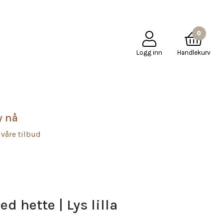
PÅ
KJØPSBETINGELSER
KONTAKT OSS
Mole Little Norway
0
Logg inn
Handlekurv
y nå
 våre tilbud
d hette | Lys lilla