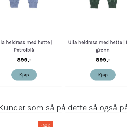
lla heldress med hette |
Ulla heldress med hette |
Petrolblå
grønn
899,-
899,-
Kjøp
Kjøp
Kunder som så på dette så også p
-30%