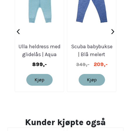
‹
›
Ulla heldress med
Scuba babybukse
S
glidelås | Aqua
| Blå melert
me
899,-
209,-
349,-
4
Kjøp
Kjøp
Kunder kjøpte også