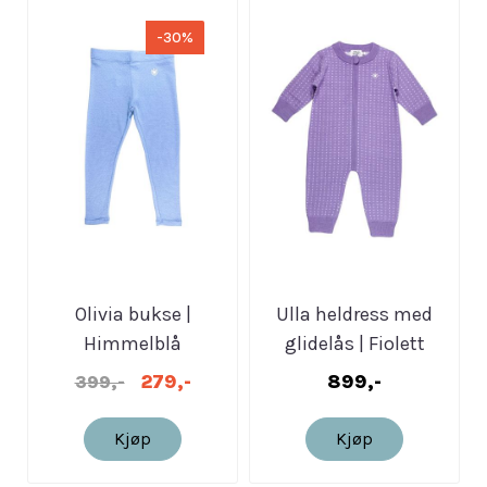
-30%
Olivia bukse |
Ulla heldress med
Himmelblå
glidelås | Fiolett
279,-
899,-
399,-
Kjøp
Kjøp