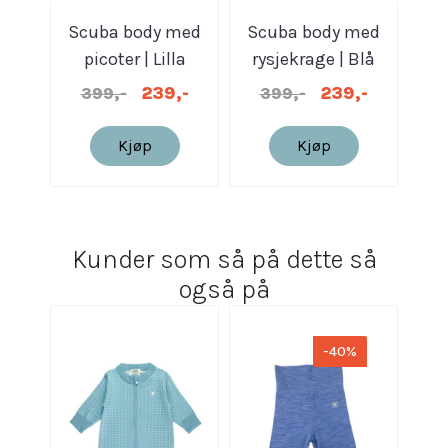
Scuba body med
Scuba body med
Sc
picoter | Lilla
rysjekrage | Blå
rysj
melert
melert
239,-
239,-
399,-
399,-
3
Kjøp
Kjøp
Kunder som så på dette så
også på
-40%