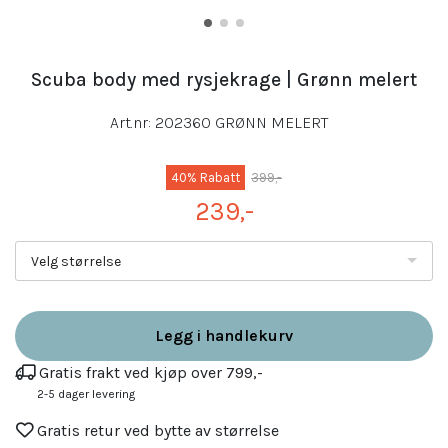
Scuba body med rysjekrage | Grønn melert
Art.nr:
202360 GRØNN MELERT
40% Rabatt
399,-
239,-
Velg størrelse
Legg i handlekurv
Gratis frakt ved kjøp over 799,-
2-5 dager levering
Gratis retur ved bytte av størrelse