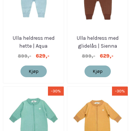
Ulla heldress med
Ulla heldress med
hette | Aqua
glidelås | Sienna
629,-
629,-
899,-
899,-
Kjøp
Kjøp
-30%
-30%