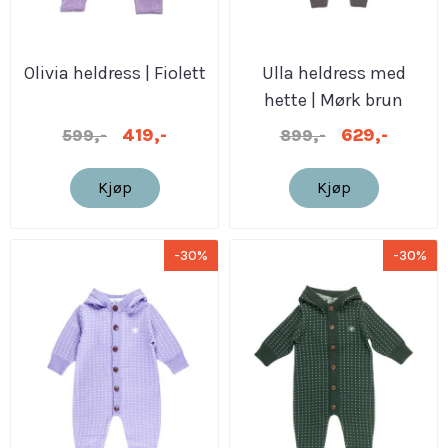
Olivia heldress | Fiolett
Ulla heldress med
hette | Mørk brun
419,-
629,-
599,-
899,-
Kjøp
Kjøp
-30%
-30%