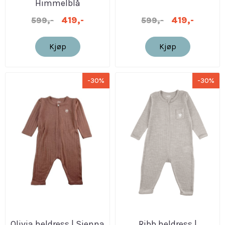
Himmelblå
419,-
419,-
599,-
599,-
Kjøp
Kjøp
-30%
-30%
Olivia heldress | Sienna
Ribb heldress |