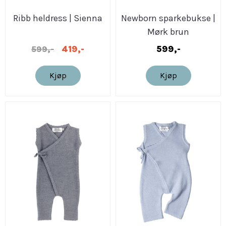
Ribb heldress | Sienna
Newborn sparkebukse |
Mørk brun
419,-
599,-
599,-
Kjøp
Kjøp