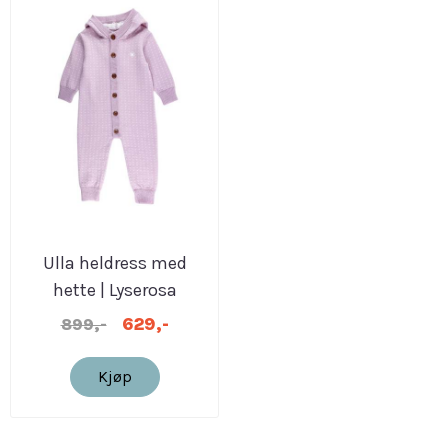
Ulla heldress med
hette | Lyserosa
629,-
899,-
Kjøp