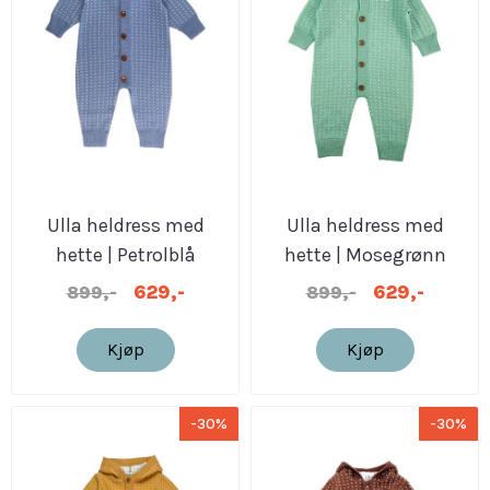
Ulla heldress med
Ulla heldress med
hette | Petrolblå
hette | Mosegrønn
629,-
629,-
899,-
899,-
Kjøp
Kjøp
-30%
-30%